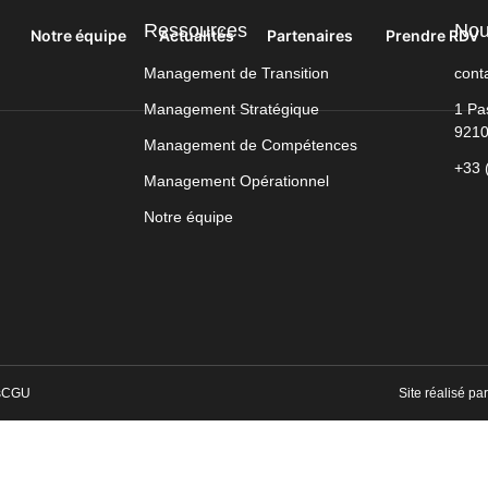
Ressources
Nou
Notre équipe
Actualités
Partenaires
Prendre RDV
Management de Transition
con
Management Stratégique
1 Pa
9210
Management de Compétences
+33 
Management Opérationnel
Notre équipe
s
CGU
Site réalisé pa